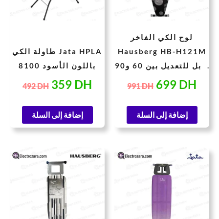
لوح الكي الفاخر
Hausberg HB-H121M
طاولة الكي Jata HPLA
قابل للتعديل بين 60 و90
8100 باللون الأسود
سم
359
DH
699
DH
492
DH
991
DH
إضافة إلى السلة
إضافة إلى السلة
سعر
السعر
السعر
السعر
حالي
الأصلي
الحالي
الأصلي
هو:
هو:
هو:
هو:
752 DH.
349 DH.
662 DH.