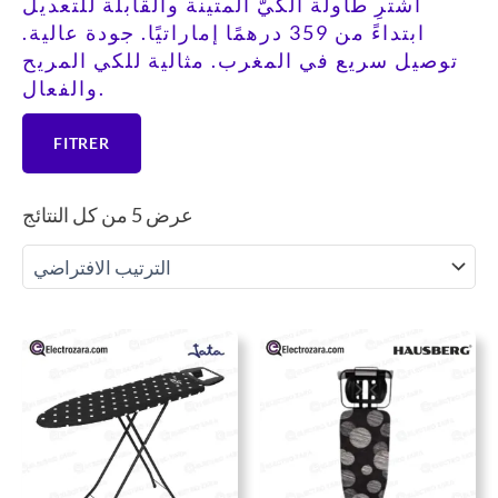
اشترِ طاولة الكيّ المتينة والقابلة للتعديل
ابتداءً من 359 درهمًا إماراتيًا. جودة عالية.
توصيل سريع في المغرب. مثالية للكي المريح
والفعال.
FITRER
عرض ⁦5⁩ من كل النتائج
سعر
السعر
السعر
السعر
حالي
الأصلي
الحالي
الأصلي
هو:
هو:
هو:
هو:
492 DH.
359 DH.
991 DH.