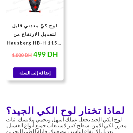
لوح كيّ معدني قابل
لتعديل الارتفاع من
Hausberg HB-H 115M
– مقاس 120×44 سم
499
DH
1.000
DH
إضافة إلى السلة
لماذا تختار لوح الكي الجيد؟
لوح الكي الجيد يجعل عملك أسهل ويحمي ملابسك: ثبات
معزز للكي الآمن. سطح كبير لاستيعاب جميع أنواع الغسيل.
تعديل الارتفاع ليناسب وضعيتك. قابلة للطي للتخزين