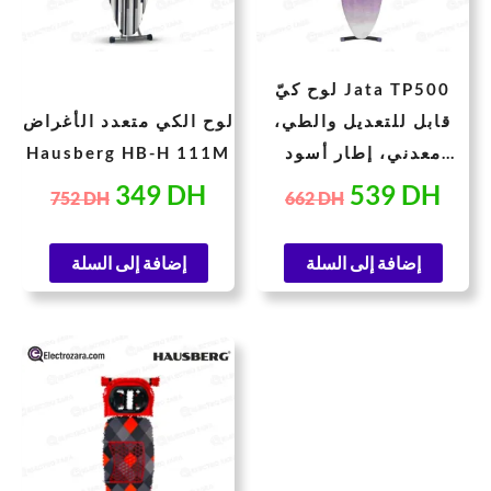
لوح كيّ Jata TP500
قابل للتعديل والطي،
لوح الكي متعدد الأغراض
معدني، إطار أسود
Hausberg HB-H 111M
وغطاء مبطن، 139 × 37
349
DH
539
DH
752
DH
662
DH
× 14 سم
إضافة إلى السلة
إضافة إلى السلة
السعر
السعر
الحالي
الأصلي
هو:
هو:
1.000 DH.
499 DH.