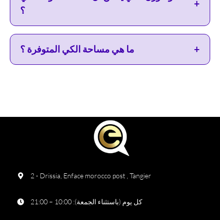
+
؟
+
ما هي مساحة الكي المتوفرة ؟
2 - Drissia, Enface morocco post , Tangier
كل يوم (باستثناء الجمعة): 10:00 – 21:00