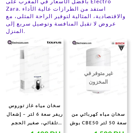
بأفضل الأسعار في المغرب على Electro
Zara. استفد من الطرازات عالية الأداء
والاقتصادية، المثالية لتوفير الراحة المثلى، مع
عروض لا تقبل المنافسة وتوصيل سريع إلى
المنزل.
عر
السعر
السعر
السعر
لي
الأصلي
الحالي
الأصلي
و:
هو:
هو:
هو:
1.800 DH.
1.499 DH.
3.178 DH.
غير متوفر في
المخزون
سخان مياه غاز توروس
سخان مياه كهربائي من
ريفر سعة 6 لتر – إشعال
بوش CBE50 سعة 50 لتر
تلقائي، صغير الحجم
واقتصادي