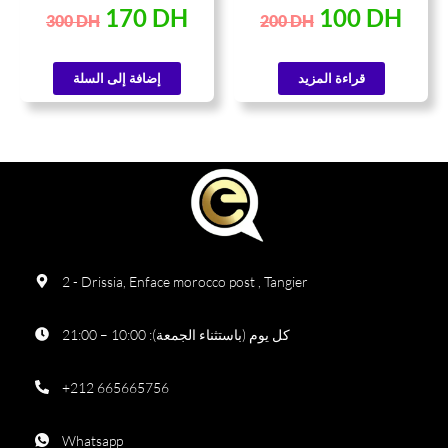
170
DH
100
DH
300
DH
200
DH
قراءة المزيد
إضافة إلى السلة
2 - Drissia, Enface morocco post , Tangier
كل يوم (باستثناء الجمعة): 10:00 – 21:00
+212 665665756
Whatsapp