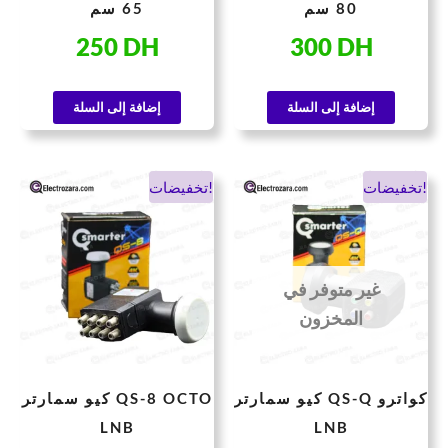
80 سم
65 سم
250
DH
300
DH
إضافة إلى السلة
إضافة إلى السلة
سعر
السعر
السعر
السعر
تخفيضات!
تخفيضات!
حالي
الأصلي
الحالي
الأصلي
هو:
هو:
هو:
هو:
300 DH.
170 DH.
200 DH.
غير متوفر في
المخزون
كيو سمارتر QS-Q كواترو
كيو سمارتر QS-8 OCTO
LNB
LNB