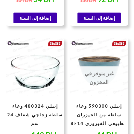
104
DH
150
DH
إضافة إلى السلة
إضافة إلى السلة
لسعر
السعر
السعر
السعر
لحالي
الأصلي
الحالي
الأصلي
هو:
هو:
هو:
هو:
185 DH.
143 DH.
57 DH.
44 
غير متوفر في
المخزون
إبيلي 590300 وعاء
إبيلي 480324 وعاء
سلطة من الخيزران
سلطة زجاجي شفاف 24
الطبيعي الفيروزي 14×8
سم
سم