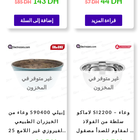
143
DH
44
DH
185
DH
57
DH
قراءة المزيد
إضافة إلى السلة
لسعر
السعر
السعر
السعر
لحالي
الأصلي
الحالي
الأصلي
هو:
هو:
هو:
هو:
104 DH.
80 DH.
50 DH.
39 
غير متوفر في
غير متوفر في
المخزون
المخزون
لاماكو SI2200 – وعاء
إبيلي 590400 وعاء من
سلطة من الفولاذ
الخيزران الطبيعي
المقاوم للصدأ مصقول
الفيروزي غير اللامع 25
كالمرآة، مقاس 22 سم |
× 13 سم