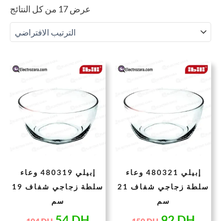
عرض ⁦17⁩ من كل النتائج
لسعر
السعر
السعر
السعر
لحالي
الأصلي
الحالي
الأصلي
هو:
هو:
هو:
هو:
104 DH.
54 DH.
150 DH.
92 
إبيلي 480321 وعاء
إبيلي 480319 وعاء
سلطة زجاجي شفاف 21
سلطة زجاجي شفاف 19
سم
سم
54
DH
92
DH