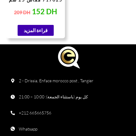
152
DH
209
DH
قراءة المزيد
2 - Drissia, Enface morocco post , Tangier
كل يوم (باستثناء الجمعة): 10:00 – 21:00
+212 665665756
Whatsapp