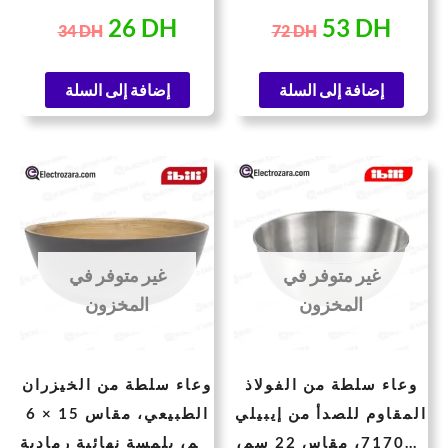
مقاس 14 سم
سم
26
DH
53
DH
34
DH
72
DH
إضافة إلى السلة
إضافة إلى السلة
سعر
السعر
السعر
السعر
حالي
الأصلي
الحالي
الأصلي
هو:
هو:
هو:
هو:
57 DH.
44 DH.
184 DH.
غير متوفر في
غير متوفر في
المخزون
المخزون
وعاء سلطة من الفولاذ
وعاء سلطة من الخيزران
المقاوم للصدأ من إيبيلي
الطبيعي، مقاس 15 × 6
717022، مقاس 22 سم،
سم، بلمسة نهائية رمادية