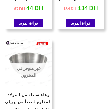
فضي
590201 ابيلي
44
DH
134
DH
57
DH
184
DH
قراءة المزيد
قراءة المزيد
السعر
السعر
الحالي
الأصلي
هو:
هو:
209 DH.
152 DH.
غير متوفر في
المخزون
وعاء سلطة من الفولاذ
المقاوم للصدأ من إيبيلي
717025 مقاس 25 سم