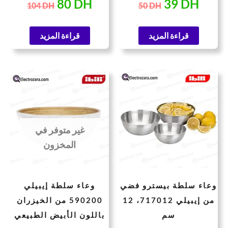
80
DH
39
DH
104
DH
50
DH
وعاء متعدد الاستخدامات
للتحضير والتقديم
قراءة المزيد
قراءة المزيد
لسعر
السعر
السعر
السعر
لحالي
الأصلي
الحالي
الأصلي
هو:
هو:
هو:
هو:
4.457 DH.
44 DH.
61 DH.
44 
غير متوفر في
المخزون
وعاء سلطة بيسترو فضي
وعاء سلطة إيبيلي
من إيبيلي 717012، 12
590200 من الخيزران
سم
باللون الأبيض الطبيعي