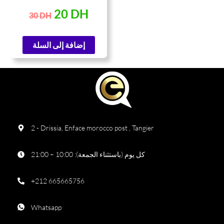
ومقبض أحمر مريح |
20
DH
30
DH
قطاعة بيتزا متينة وسهلة
التنظيف
إضافة إلى السلة
2 - Drissia, Enface morocco post , Tangier
كل يوم (باستثناء الجمعة): 10:00 – 21:00
+212 665665756
Whatsapp