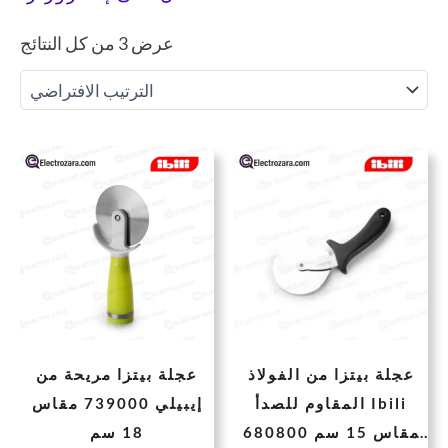
عرض ⁦3⁩ من كل النتائج
لسعر
السعر
السعر
السعر
لحالي
الأصلي
الحالي
الأصلي
هو:
هو:
هو:
هو:
61 DH.
47 DH.
72 DH.
53 
عجلة بيتزا من الفولاذ
عجلة بيتزا مريحة من
المقاوم للصدأ Ibili
إيبيلي 739000 مقاس
680800 مقاس 15 سم
18 سم