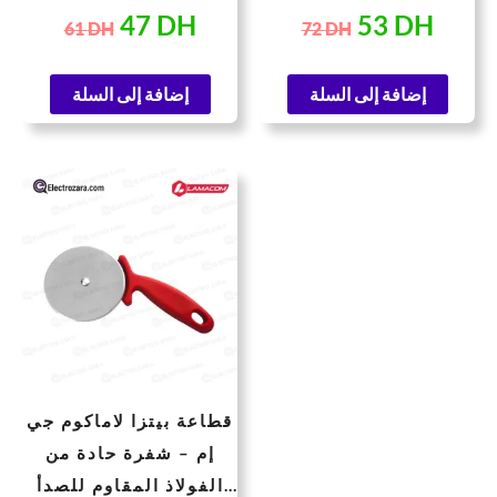
باللون الأسود
47
DH
53
DH
61
DH
72
DH
إضافة إلى السلة
إضافة إلى السلة
السعر
السعر
الحالي
الأصلي
هو:
هو:
30 DH.
20 DH.
قطاعة بيتزا لاماكوم جي
إم – شفرة حادة من
الفولاذ المقاوم للصدأ