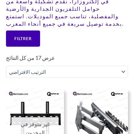
في إلكتروزارا، نقدم تشكيلة واسعة من
حوامل التلفزيون الجدارية والأرضية
والمفصلية، تناسب جميع الموديلات. استمتع
بخدمة توصيل سريعة في جميع أنحاء المغرب.
FILTRER
عرض ⁦17⁩ من كل النتائج
سعر
السعر
السعر
السعر
حالي
الأصلي
الحالي
الأصلي
هو:
هو:
هو:
هو:
120 DH.
80 DH.
400 DH.
غير متوفر في
المخزون