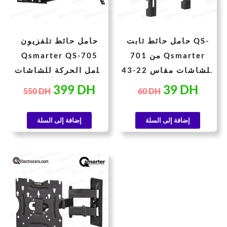
حامل حائط ثابت QS-
حامل حائط تلفزيون
701 من Qsmarter
Qsmarter QS-705
للشاشات مقاس 22-43
كامل الحركة للشاشات
بوصة
من 39 إلى 65 بوصة –
399
DH
39
DH
550
DH
60
DH
حجم كبير ومرونة عالية
إضافة إلى السلة
إضافة إلى السلة
السعر
السعر
الحالي
الأصلي
هو:
هو:
290 DH.
209 DH.