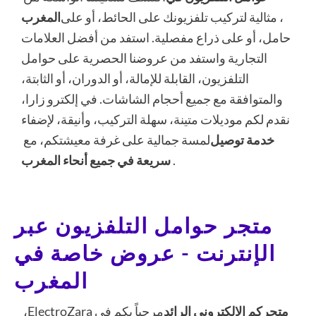
، مثالية لتركيب تلفزيونك على الحائط، أو على
المغرب
حامل، أو على ذراع مفصلية. استفد من أفضل العلامات
التجارية واستفد من عروضنا الحصرية على حوامل
التلفزيون، القابلة للإمالة، أو الدوران، أو الثابتة،
والمتوافقة مع جميع أحجام الشاشات. في إلكترو زارا،
نقدم لكم موديلات متينة، سهلة التركيب، وأنيقة، لإضفاء
خدمة توصيل
لمسة جمالية على غرفة معيشتكم، مع
.
سريعة في جميع أنحاء المغرب
متجر حوامل التلفزيون عبر
الإنترنت - عروض خاصة في
المغرب
متجركم الإلكتروني الرائد
مرحباً بكم في ElectroZara،