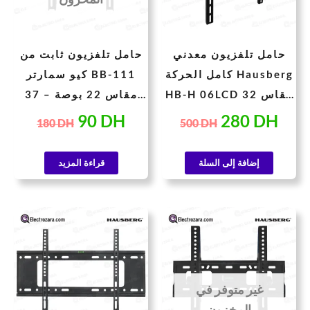
حامل تلفزيون معدني
حامل تلفزيون ثابت من
كامل الحركة Hausberg
كيو سمارتر BB-111
HB-H 06LCD مقاس 32
مقاس 22 بوصة – 37
بوصة -70
بوصة
90
DH
280
DH
180
DH
500
DH
إضافة إلى السلة
قراءة المزيد
سعر
السعر
السعر
السعر
حالي
الأصلي
الحالي
الأصلي
هو:
هو:
هو:
هو:
210 DH.
107 DH.
220 DH.
غير متوفر في
المخزون