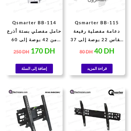
Qsmarter BB-114
Qsmarter BB-115
دعامة مفصلية رفيعة
حامل مفصلي بستة أذرع
مقاس 22 بوصة إلى 37
من 42 بوصة إلى 60
بوصة
بوصة
170
DH
40
DH
250
DH
80
DH
قراءة المزيد
إضافة إلى السلة
سعر
السعر
السعر
السعر
حالي
الأصلي
الحالي
الأصلي
هو:
هو:
هو:
هو:
180 DH.
71 DH.
230 DH.