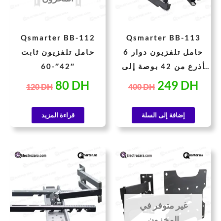
Qsmarter BB-112
Qsmarter BB-113
حامل تلفزيون دوار 6
حامل تلفزيون ثابت
أذرع من 42 بوصة إلى
42″-60″
60 بوصة
80
DH
249
DH
120
DH
400
DH
إضافة إلى السلة
قراءة المزيد
لسعر
السعر
السعر
السعر
لحالي
الأصلي
الحالي
الأصلي
هو:
هو:
هو:
هو:
250 DH.
170 DH.
80 DH.
40 
غير متوفر في
المخزون