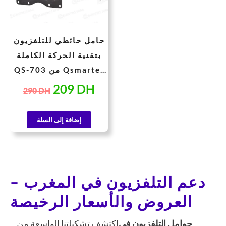
حامل حائطي للتلفزيون
بتقنية الحركة الكاملة
QS-703 من Qsmarter
للشاشات من 14 إلى 55
209
DH
290
DH
بوصة – رؤية مثالية من
أي زاوية
إضافة إلى السلة
دعم التلفزيون في المغرب –
العروض والأسعار الرخيصة
حوامل التلفزيون في
اكتشف تشكيلتنا الواسعة من