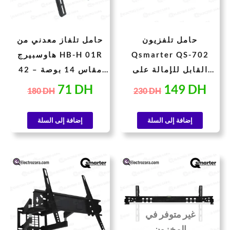
حامل تلفزيون
حامل تلفاز معدني من
Qsmarter QS-702
هاوسبيرج HB-H 01R
القابل للإمالة على
مقاس 14 بوصة – 42
الحائط للشاشات من 40
بوصة
71
DH
149
DH
180
DH
230
DH
إلى 65 بوصة – المتانة
والمرونة
إضافة إلى السلة
إضافة إلى السلة
سعر
السعر
السعر
السعر
حالي
الأصلي
الحالي
الأصلي
هو:
هو:
هو:
هو:
900 DH.
749 DH.
430 DH.
غير متوفر في
المخزون