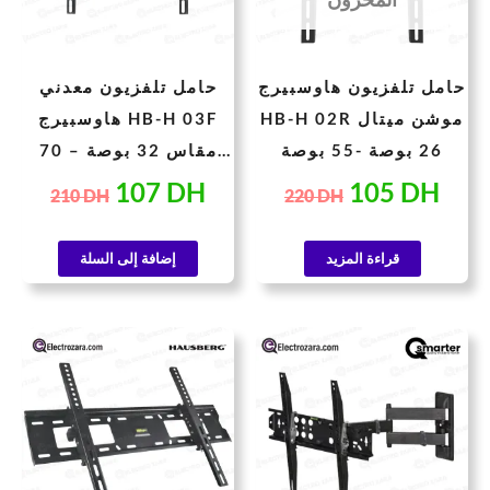
حامل تلفزيون هاوسبيرج
حامل تلفزيون معدني
HB-H 02R موشن ميتال
هاوسبيرج HB-H 03F
26 بوصة -55 بوصة
مقاس 32 بوصة – 70
بوصة
107
DH
105
DH
210
DH
220
DH
قراءة المزيد
إضافة إلى السلة
سعر
السعر
السعر
السعر
حالي
الأصلي
الحالي
الأصلي
هو:
هو:
هو:
هو:
230 DH.
133 DH.
290 DH.