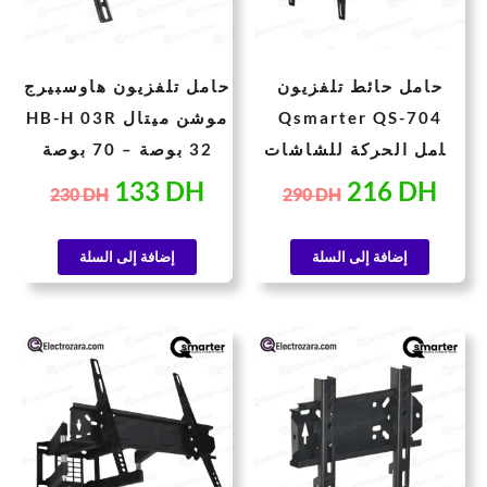
حامل حائط تلفزيون
حامل تلفزيون هاوسبيرج
Qsmarter QS-704
HB-H 03R موشن ميتال
كامل الحركة للشاشات
32 بوصة – 70 بوصة
من 22 إلى 43 بوصة –
133
DH
216
DH
230
DH
290
DH
المرونة والأمان
إضافة إلى السلة
إضافة إلى السلة
لسعر
السعر
السعر
السعر
لحالي
الأصلي
الحالي
الأصلي
هو:
هو:
هو:
هو:
550 DH.
399 DH.
60 DH.
39 